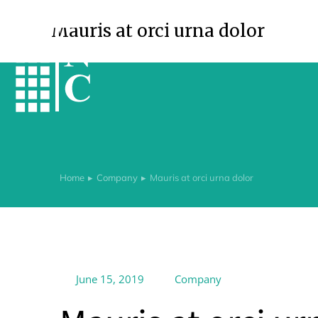
Mauris at orci urna dolor
Home
Company
Mauris at orci urna dolor
You are here:
June 15, 2019
Company