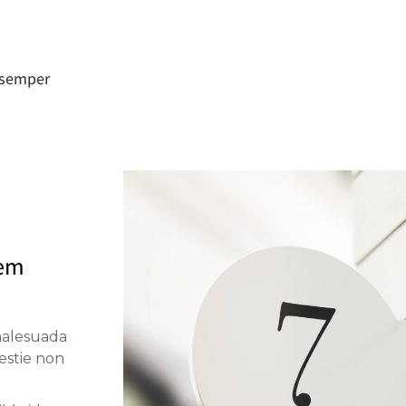
a semper
sem
malesuada
lestie non