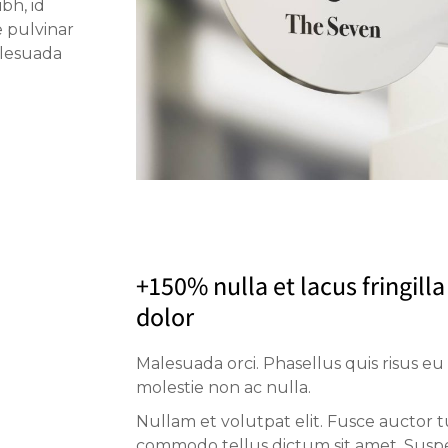
bh, id
 pulvinar
alesuada
+150% nulla et lacus fringill
dolor
Malesuada orci. Phasellus quis risus eu 
molestie non ac nulla.
Nullam et volutpat elit. Fusce auctor tu
commodo tellus dictum sit amet. Suspe