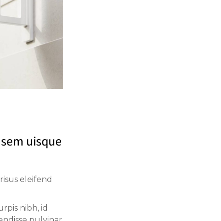
a sem uisque
risus eleifend
rpis nibh, id
ndisse pulvinar